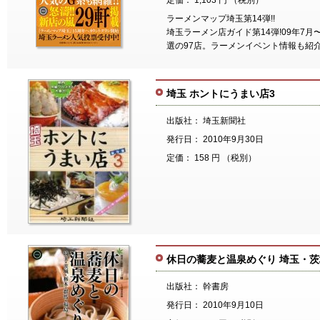
定価： 1,103 円 （税別）
ラーメンマップ埼玉第14弾!!
埼玉ラーメン店ガイド第14弾!09年7月
選の97店。ラーメンイベント情報も紹
埼玉 ホントにうまい店3
出版社： 埼玉新聞社
発行日： 2010年9月30日
定価： 158 円 （税別）
休日の蕎麦と温泉めぐり 埼玉・
出版社： 幹書房
発行日： 2010年9月10日