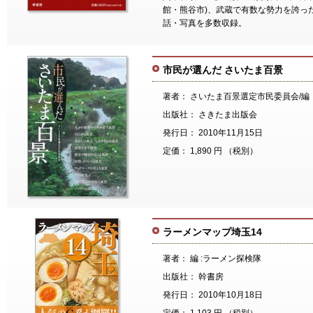
館・熊谷市)、武蔵で有数な勢力を誇っ
話・写真を多数収録。
市民が選んだ さいたま百景
著者： さいたま百景選定市民委員会/編
出版社： さきたま出版会
発行日： 2010年11月15日
定価： 1,890 円 （税別）
ラーメンマップ埼玉14
著者： 編 :ラーメン探検隊
出版社： 幹書房
発行日： 2010年10月18日