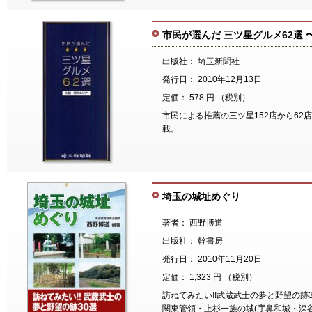
市民が選んだ 三ツ星グルメ62選 
出版社： 埼玉新聞社
発行日： 2010年12月13日
定価： 578 円 （税別）
市民による推薦の三ツ星152店から62
載。
埼玉の城址めぐり
著者： 西野博道
出版社： 幹書房
発行日： 2010年11月20日
定価： 1,323 円 （税別）
訪ねてみたい!!武蔵武士の夢と野望の跡3
関東管領・上杉一族の城(庁鼻和城・深