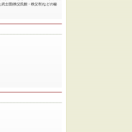
た武士団(秩父氏館・秩父市)などの秘