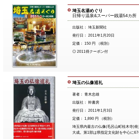
埼玉名湯めぐり
日帰り温泉&スーパー銭湯54カ所
出版社： 埼玉新聞社
発行日： 2011年1月20日
定価： 150 円 （税別）
◎ 2011得クーポン付
埼玉の仏像巡礼
著者： 青木忠雄
出版社： 幹書房
発行日： 2011年1月3日
定価： 1,890 円 （税別）
埼玉県内最古の仏像(毛呂山町桂木寺)発
大成。第1部は県指定文化財を中心に67